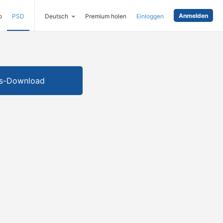
Anmelden
o
PSD
Deutsch
Premium holen
Einloggen
is-Download