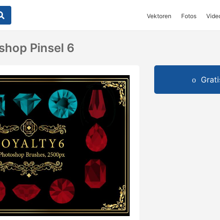
Vektoren
Fotos
Vide
shop Pinsel 6
Grat