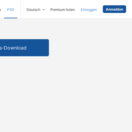
Anmelden
o
PSD
Deutsch
Premium holen
Einloggen
is-Download