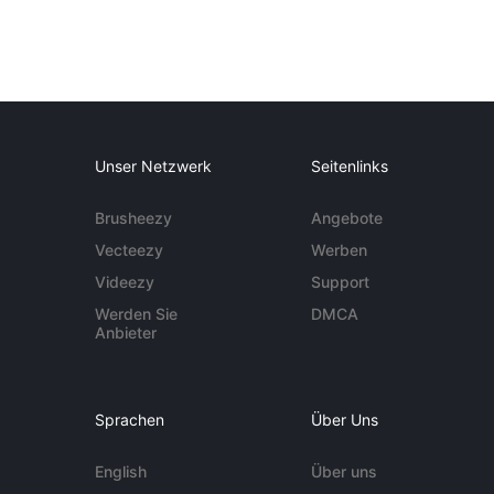
Unser Netzwerk
Seitenlinks
Brusheezy
Angebote
Vecteezy
Werben
Videezy
Support
Werden Sie
DMCA
Anbieter
Sprachen
Über Uns
English
Über uns