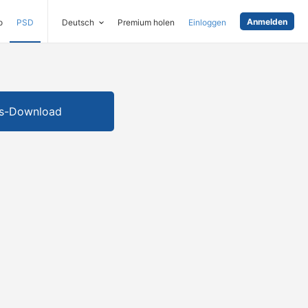
Anmelden
o
PSD
Deutsch
Premium holen
Einloggen
is-Download