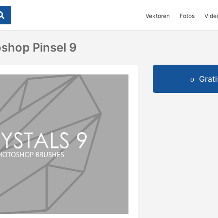
Vektoren
Fotos
Vide
oshop Pinsel 9
Grat