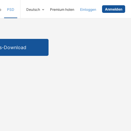
Anmelden
o
PSD
Deutsch
Premium holen
Einloggen
is-Download