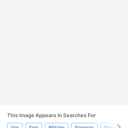
This Image Appears In Searches For
Glas
Party
Mädchen
Prinzessin
Diamanten