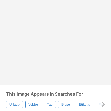
This Image Appears In Searches For
Urlaub
Vektor
Tag
Blase
Etikette
Weihna