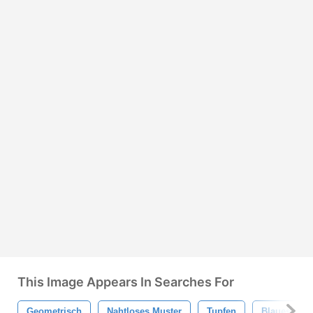
This Image Appears In Searches For
Geometrisch
Nahtloses Muster
Tupfen
Blaues Mus