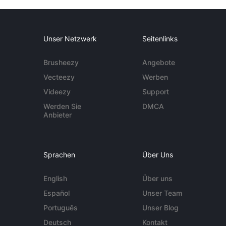
Unser Netzwerk
Seitenlinks
Brusheezy
Angebote
Vecteezy
Werben
Videezy
Support
Werden Sie
DMCA
Anbieter
Sprachen
Über Uns
English
Über uns
Español
Unser Team
Português
Unser Blog
Deutsch
Kontakt