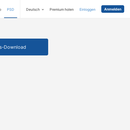
Anmelden
o
PSD
Deutsch
Premium holen
Einloggen
is-Download