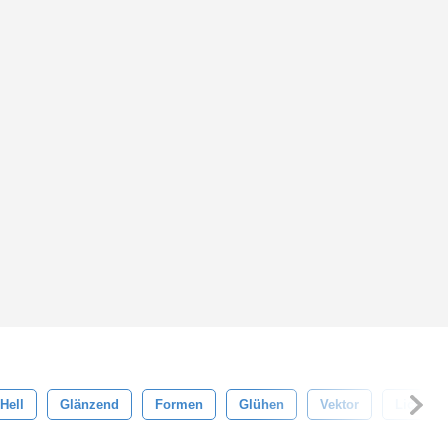
Hell
Glänzend
Formen
Glühen
Vektor
Licht