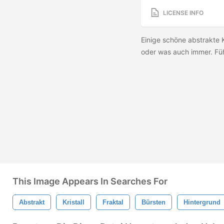
LICENSE INFO
Einige schöne abstrakte K
oder was auch immer. Fühl
This Image Appears In Searches For
Abstrakt
Kristall
Fraktal
Bürsten
Hintergrund