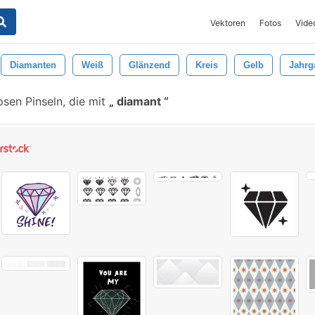
Vektoren
Fotos
Vide
Diamanten
Weiß
Glänzend
Kreis
Gelb
Jahrg
sen Pinseln, die mit
diamant