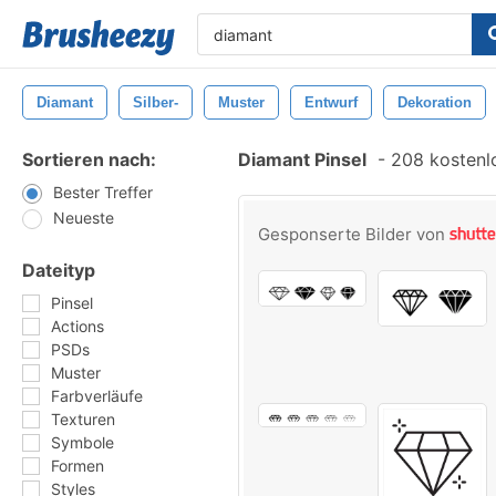
Diamant
Silber-
Muster
Entwurf
Dekoration
Sortieren nach:
Diamant Pinsel
-
208 kostenlo
Bester Treffer
Neueste
Gesponserte Bilder von
Dateityp
Pinsel
Actions
PSDs
Muster
Farbverläufe
Texturen
Symbole
Formen
Styles