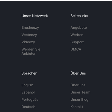
Unser Netzwerk
Seitenlinks
Brusheezy
Angebote
Vecteezy
Werben
Videezy
Support
Werden Sie
DMCA
Anbieter
Sprachen
Über Uns
English
Über uns
Español
Unser Team
Português
Unser Blog
Deutsch
Kontakt