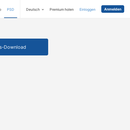
Anmelden
o
PSD
Deutsch
Premium holen
Einloggen
is-Download