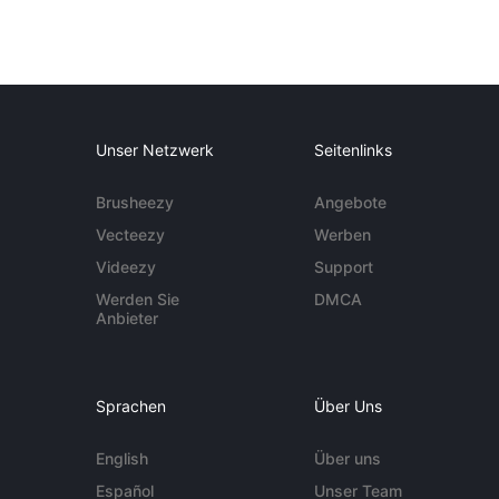
Unser Netzwerk
Seitenlinks
Brusheezy
Angebote
Vecteezy
Werben
Videezy
Support
Werden Sie
DMCA
Anbieter
Sprachen
Über Uns
English
Über uns
Español
Unser Team