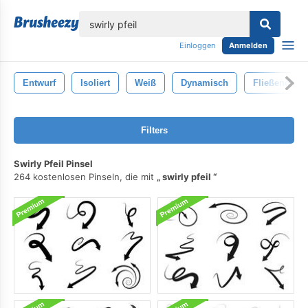
lose
Einloggen
Anmelden
Entwurf
Isoliert
Weiß
Dynamisch
Fließend
Filters
Swirly Pfeil Pinsel
264 kostenlosen Pinseln, die mit
swirly pfeil