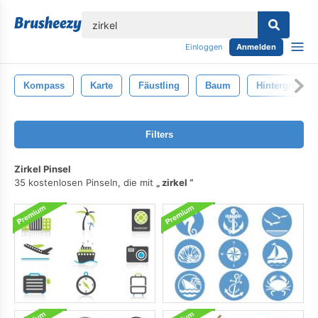
lose
Einloggen
Anmelden
Kompass
Karte
Fäustling
Baum
Hintergrund
Filters
Zirkel Pinsel
35 kostenlosen Pinseln, die mit
zirkel