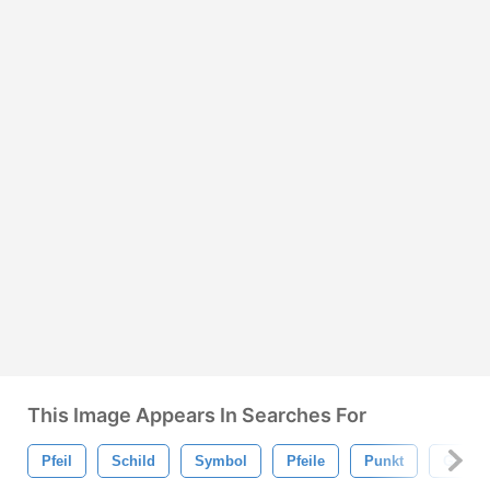
This Image Appears In Searches For
Pfeil
Schild
Symbol
Pfeile
Punkt
Gekritz