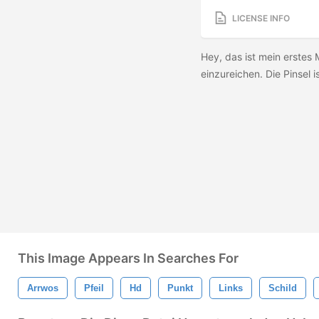
LICENSE INFO
Hey, das ist mein erstes 
einzureichen. Die Pinsel 
This Image Appears In Searches For
Arrwos
Pfeil
Hd
Punkt
Links
Schild