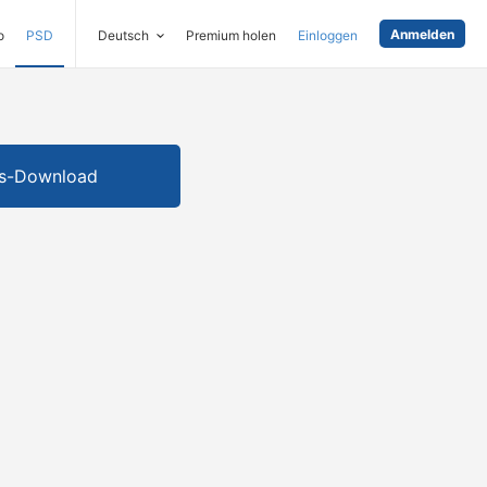
Anmelden
o
PSD
Deutsch
Premium holen
Einloggen
is-Download