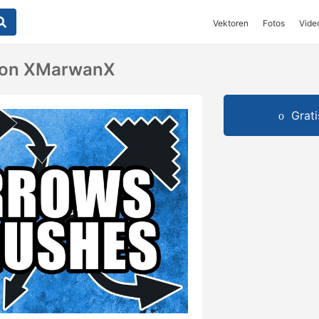
Vektoren
Fotos
Vide
 Von XMarwanX
Grat