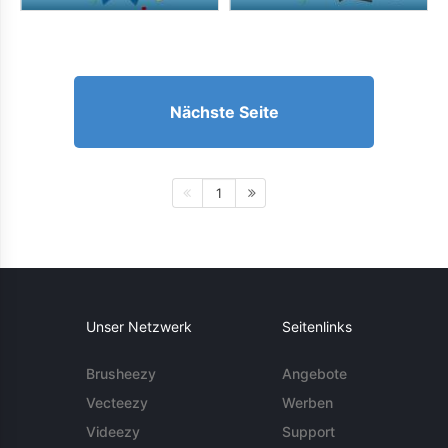
Nächste Seite
1
Unser Netzwerk
Seitenlinks
Brusheezy
Angebote
Vecteezy
Werben
Videezy
Support