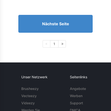
Nächste Seite
1
Unser Netzwerk
Seitenlinks
Brusheezy
Angebote
Vecteezy
Werben
Videezy
Support
Werden Sie
DMCA