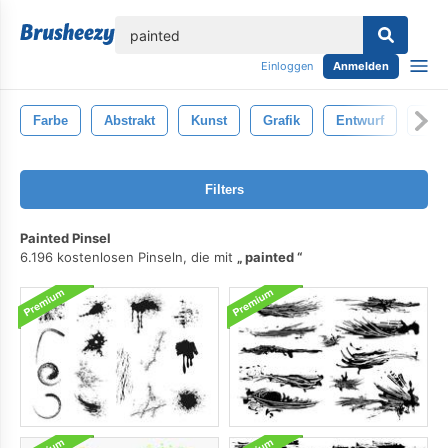
lose
Einloggen
Anmelden
Farbe
Abstrakt
Kunst
Grafik
Entwurf
Hint
Filters
Painted Pinsel
6.196 kostenlosen Pinseln, die mit
painted