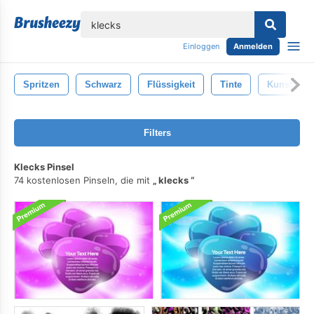
lose
Einloggen
Anmelden
Spritzen
Schwarz
Flüssigkeit
Tinte
Kunst
Filters
Klecks Pinsel
74 kostenlosen Pinseln, die mit
klecks