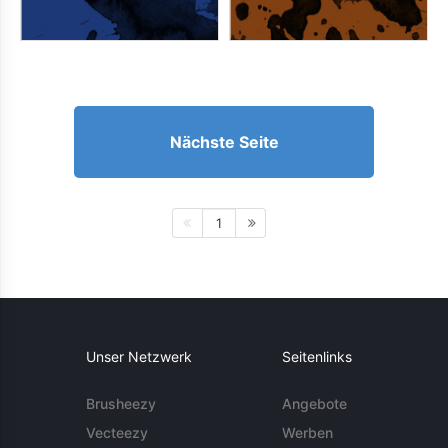
Nächste Seite
1
Unser Netzwerk
Seitenlinks
Brusheezy
Angebote
Vecteezy
Werben