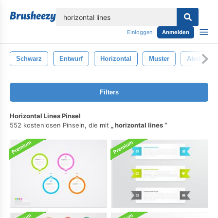
lose
Einloggen
Anmelden
Schwarz
Entwurf
Horizontal
Muster
Abstrakt
Filters
Horizontal Lines Pinsel
552 kostenlosen Pinseln, die mit
horizontal lines