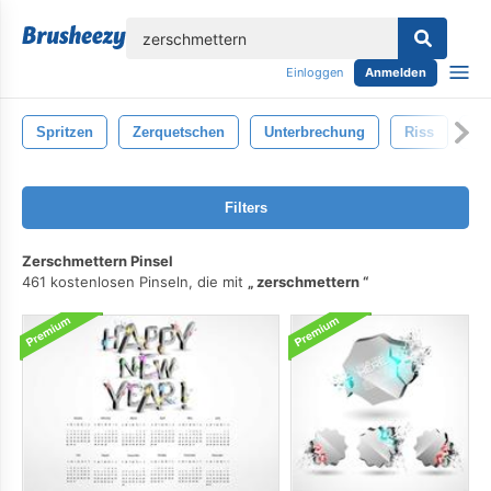
lose
Einloggen
Anmelden
Spritzen
Zerquetschen
Unterbrechung
Riss
Ex
Filters
Zerschmettern Pinsel
461 kostenlosen Pinseln, die mit
zerschmettern