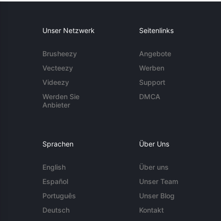
Unser Netzwerk
Seitenlinks
Brusheezy
Angebote
Vecteezy
Werben
Videezy
Support
Werden Sie
DMCA
Anbieter
Sprachen
Über Uns
English
Über uns
Español
Unser Team
Português
Unser Blog
Deutsch
Kontakt