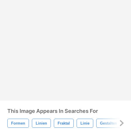
This Image Appears In Searches For
Formen
Linien
Fraktal
Linie
Gestalten
A