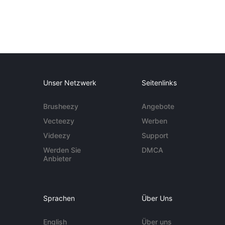
Unser Netzwerk
Seitenlinks
Brusheezy
Angebote
Vecteezy
Werben
Videezy
Support
Werden Sie
DMCA
Anbieter
Sprachen
Über Uns
English
Über uns