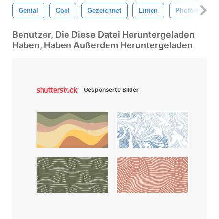
Genial
Cool
Gezeichnet
Linien
Photoshop Bü
Benutzer, Die Diese Datei Heruntergeladen
Haben, Haben Außerdem Heruntergeladen
Gesponserte Bilder