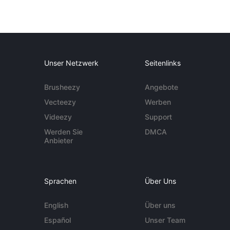
Unser Netzwerk
Seitenlinks
Brusheezy
Angebote
Vecteezy
Werben
Videezy
Support
Werden Sie
DMCA
Anbieter
Sprachen
Über Uns
English
Über uns
Español
Unser Team