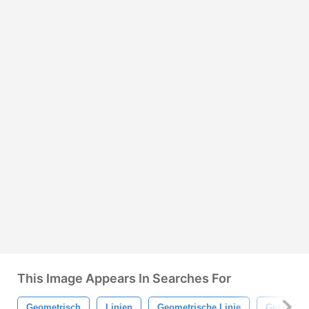
This Image Appears In Searches For
Geometrisch
Linien
Geometrische Linie
Gezeichne