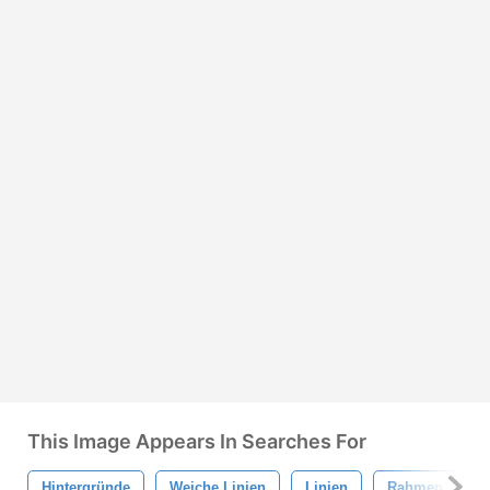
This Image Appears In Searches For
Hintergründe
Weiche Linien
Linien
Rahmen
A