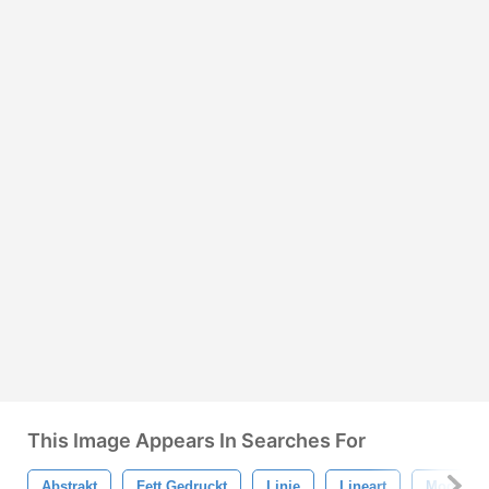
This Image Appears In Searches For
Abstrakt
Fett Gedruckt
Linie
Lineart
Modern