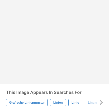
This Image Appears In Searches For
Grafische Linienmuster
Linien
Linie
Linear
L