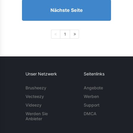
Nächste Seite
1
Unser Netzwerk
Seitenlinks
Brusheezy
Angebote
Vecteezy
Werben
Videezy
Support
Werden Sie
DMCA
Anbieter