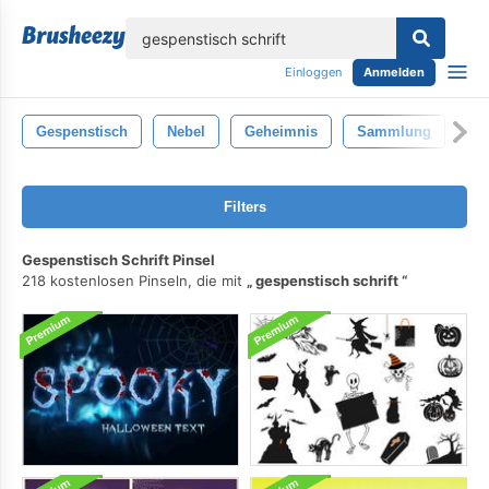
lose
Einloggen
Anmelden
Gespenstisch
Nebel
Geheimnis
Sammlung
Sc
Filters
Gespenstisch Schrift Pinsel
218 kostenlosen Pinseln, die mit
gespenstisch schrift