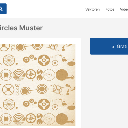
Vektoren
Fotos
Vide
ircles Muster
Grat