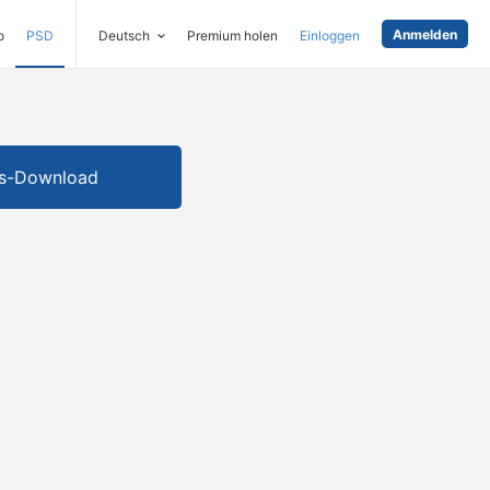
Anmelden
o
PSD
Deutsch
Premium holen
Einloggen
is-Download