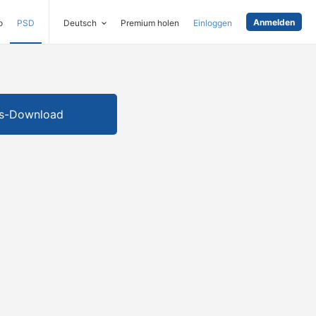
Anmelden
o
PSD
Deutsch
Premium holen
Einloggen
is-Download