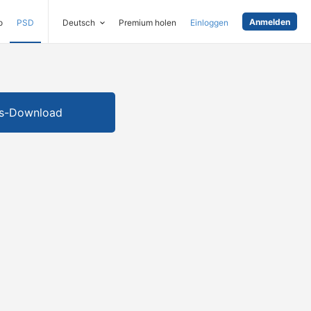
Anmelden
o
PSD
Deutsch
Premium holen
Einloggen
is-Download