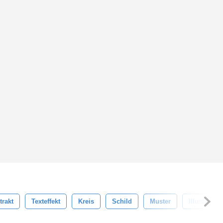
trakt
Texteffekt
Kreis
Schild
Muster
Illustration