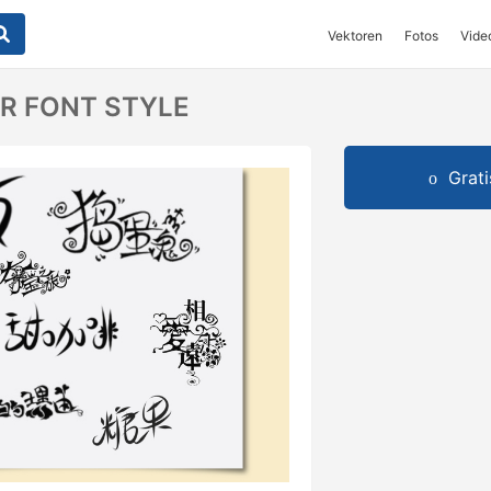
Vektoren
Fotos
Vide
R FONT STYLE
Grat