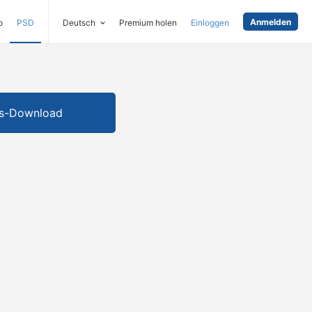
Anmelden
o
PSD
Deutsch
Premium holen
Einloggen
is-Download