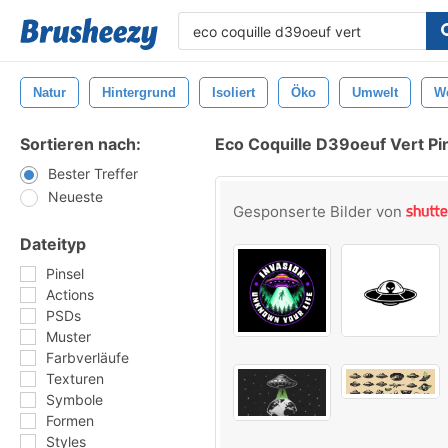
Natur
Hintergrund
Isoliert
Öko
Umwelt
W
Sortieren nach:
Eco Coquille D39oeuf Vert Pi
Bester Treffer
Neueste
Gesponserte Bilder von
Dateityp
Pinsel
Actions
PSDs
Muster
Farbverläufe
Texturen
Symbole
Formen
Styles