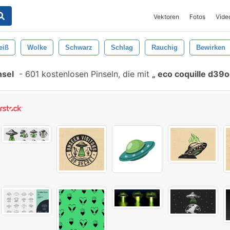
Vektoren
Fotos
Vide
eiß
Wolke
Schwarz
Schlag
Rauchig
Bewirken
nsel
-
601 kostenlosen Pinseln, die mit
eco coquille d39o