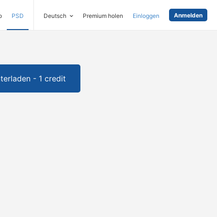
Anmelden
o
PSD
Deutsch
Premium holen
Einloggen
terladen - 1 credit