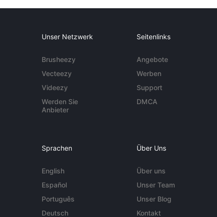
Unser Netzwerk
Seitenlinks
Brusheezy
Angebote
Vecteezy
Werben
Videezy
Support
Werden Sie
DMCA
Anbieter
Sprachen
Über Uns
English
Über uns
Español
Unser Team
Português
Unser Blog
Deutsch
Kontakt