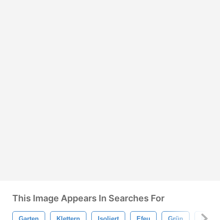
This Image Appears In Searches For
Garten
Klettern
Isoliert
Efeu
Grün
Mauer