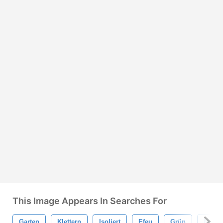
This Image Appears In Searches For
Garten
Klettern
Isoliert
Efeu
Grün
Mauer