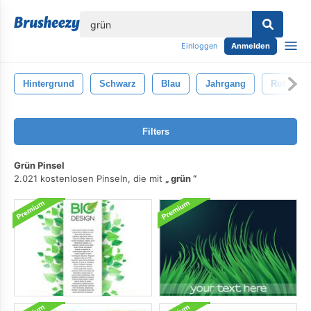
lose
Einloggen
Anmelden
Hintergrund
Schwarz
Blau
Jahrgang
Rot
Filters
Grün Pinsel
2.021 kostenlosen Pinseln, die mit
grün