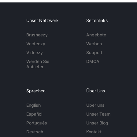
Unser Netzwerk
Seitenlinks
Brusheezy
Angebote
Vecteezy
Werben
Videezy
Support
Werden Sie
DMCA
Anbieter
Sprachen
Über Uns
English
Über uns
Español
Unser Team
Português
Unser Blog
Deutsch
Kontakt