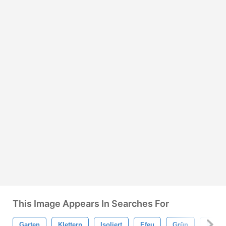
This Image Appears In Searches For
Garten
Klettern
Isoliert
Efeu
Grün
Mauer