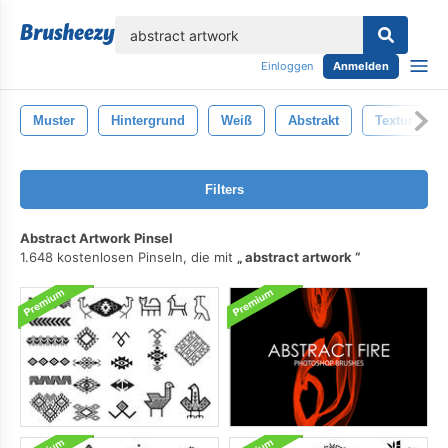
lose
Einloggen
Anmelden
Muster
Hintergrund
Weiß
Abstrakt
Textur
Filters
Abstract Artwork Pinsel
1.648 kostenlosen Pinseln, die mit
abstract artwork