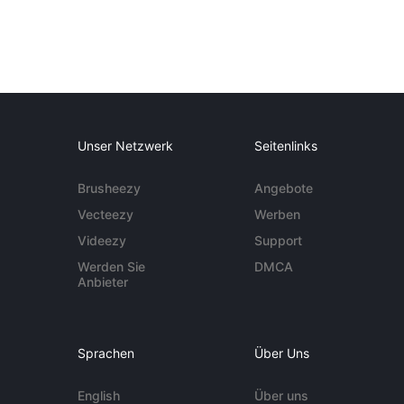
Unser Netzwerk
Seitenlinks
Brusheezy
Angebote
Vecteezy
Werben
Videezy
Support
Werden Sie
DMCA
Anbieter
Sprachen
Über Uns
English
Über uns