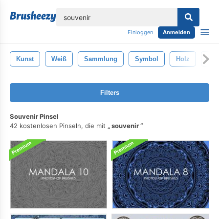
lose
Einloggen
Anmelden
Kunst
Weiß
Sammlung
Symbol
Holz
Rel
Filters
Souvenir Pinsel
42 kostenlosen Pinseln, die mit
souvenir