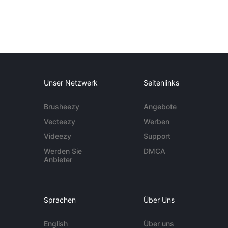
Unser Netzwerk
Seitenlinks
Brusheezy
Angebote
Vecteezy
Werben
Videezy
Support
Werden Sie
DMCA
Anbieter
Sprachen
Über Uns
English
Über uns