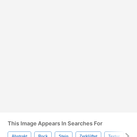
This Image Appears In Searches For
Abstrakt
Rock
Stein
Zerklüftet
Textur
Ob