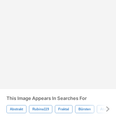
This Image Appears In Searches For
Abstrakt
Rubina119
Fraktal
Bürsten
Abstrakte