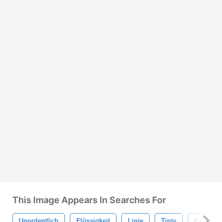
This Image Appears In Searches For
Unordentlich
Flüssigkeit
Linie
Tinte
Farbe