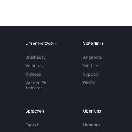
Unser Netzwerk
Seitenlinks
Brusheezy
Angebote
Vecteezy
Werben
Videezy
Support
Werden Sie
DMCA
Anbieter
Sprachen
Über Uns
English
Über uns