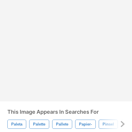
This Image Appears In Searches For
Paleta
Palette
Pallete
Papier-
Pinsel
Far