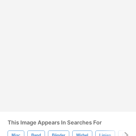
This Image Appears In Searches For
Misc
Band
Bänder
Wirbel
Linien
Dekorat