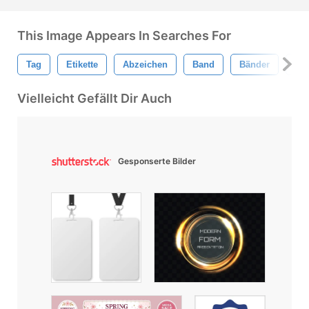
This Image Appears In Searches For
Tag
Etikette
Abzeichen
Band
Bänder
Eti
Vielleicht Gefällt Dir Auch
Gesponserte Bilder