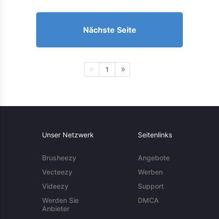
Nächste Seite
1
Unser Netzwerk
Seitenlinks
Brusheezy
Angebote
Vecteezy
Werben
Videezy
Support
Werden Sie
DMCA
Anbieter